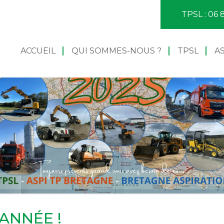
TPSL : 06 
ACCUEIL
QUI SOMMES-NOUS ?
TPSL
A
’ANNÉE !